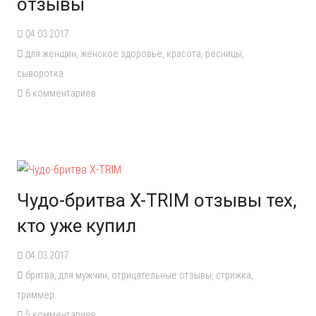
отзывы
04.03.2017
для женщин
,
женское здоровье
,
красота
,
ресницы
,
сыворотка
6
комментариев
Чудо-бритва X-TRIM отзывы тех,
кто уже купил
04.03.2017
бритва
,
для мужчин
,
отрицательные отзывы
,
стрижка
,
триммер
5
комментариев