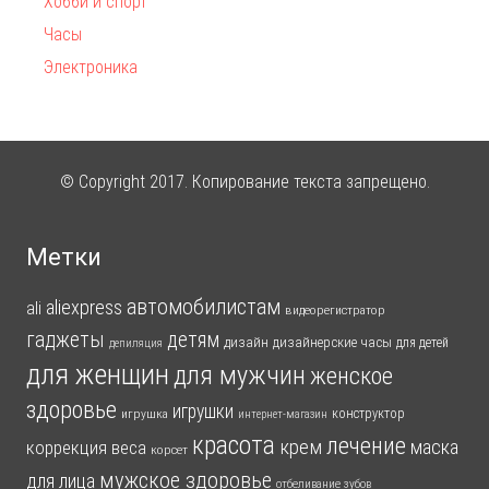
Хобби и спорт
Часы
Электроника
© Copyright 2017. Копирование текста запрещено.
Метки
автомобилистам
aliexpress
ali
видеорегистратор
гаджеты
детям
дизайн
дизайнерские часы
для детей
депиляция
для женщин
для мужчин
женское
здоровье
игрушки
конструктор
игрушка
интернет-магазин
красота
лечение
крем
маска
коррекция веса
корсет
мужское здоровье
для лица
отбеливание зубов