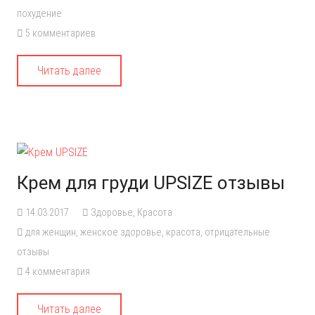
похудение
5
комментариев
Читать далее
Крем для груди UPSIZE отзывы
14.03.2017
Здоровье
,
Красота
для женщин
,
женское здоровье
,
красота
,
отрицательные
отзывы
4
комментария
Читать далее