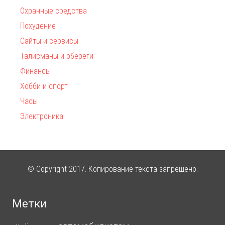
Охранные средства
Похудение
Сайты и сервисы
Талисманы и обереги
Финансы
Хобби и спорт
Часы
Электроника
© Copyright 2017. Копирование текста запрещено.
Метки