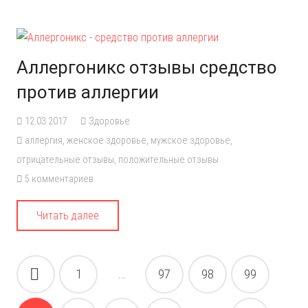
Аллергоникс отзывы средство
против аллергии
12.03.2017
Здоровье
аллергия
,
женское здоровье
,
мужское здоровье
,
отрицательные отзывы
,
положительные отзывы
5
комментариев
Читать далее
Навигация
1
…
97
98
99
по