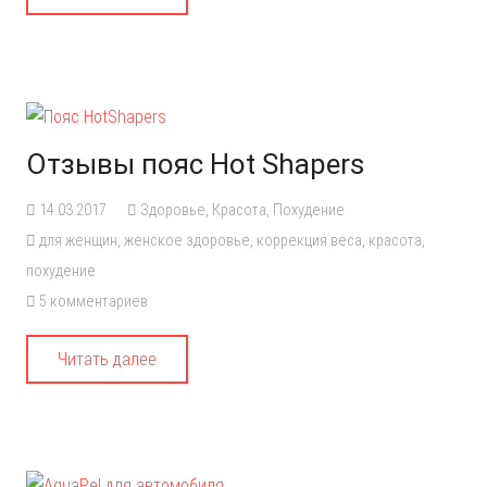
Отзывы пояс Hot Shapers
14.03.2017
Здоровье
,
Красота
,
Похудение
для женщин
,
женское здоровье
,
коррекция веса
,
красота
,
похудение
5
комментариев
Читать далее