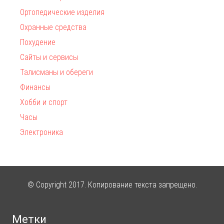
Ортопедические изделия
Охранные средства
Похудение
Сайты и сервисы
Талисманы и обереги
Финансы
Хобби и спорт
Часы
Электроника
© Copyright 2017. Копирование текста запрещено.
Метки