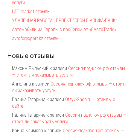
услуги
LZT market отзывы
УДАЛЕННАЯ РАБОТА , ПРОЕКТ “СВОЙ В АЛЬФА-БАНК”
Автомобили из Европы с пробегом от «ЄАвтоTrаde»
avtoforexport.kz отзывы
Новые отзывы
Максим Рыльский
к записи
Сессия-под-ключ.рф отзывы
— стоит ли заказывать услуги
Ангелина
к записи
Сессия-под-ключ.рф отзывы — стоит
ли заказывать услуги
Палина Гагарина
к записи
Otzyv-Shop.ru – отзывы о
сайте
Палина Гагарина
к записи
Сессия-под-ключ.рф отзывы —
стоит ли заказывать услуги
Ирина Климова
к записи
Сессия-под-ключ.рф отзывы —