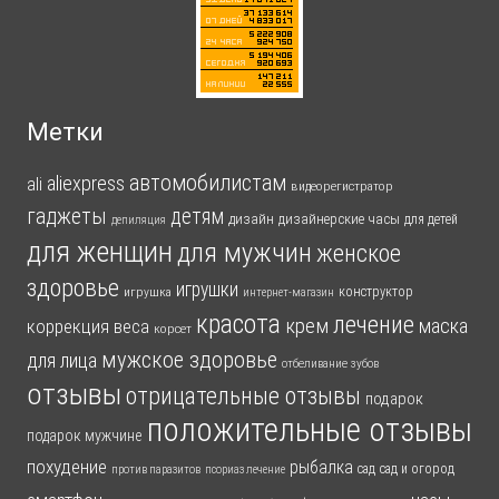
Метки
автомобилистам
aliexpress
ali
видеорегистратор
гаджеты
детям
дизайн
дизайнерские часы
для детей
депиляция
для женщин
для мужчин
женское
здоровье
игрушки
конструктор
игрушка
интернет-магазин
красота
лечение
крем
маска
коррекция веса
корсет
мужское здоровье
для лица
отбеливание зубов
отзывы
отрицательные отзывы
подарок
положительные отзывы
подарок мужчине
похудение
рыбалка
сад
сад и огород
против паразитов
псориаз лечение