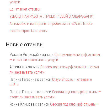
услуги
LZT market отзывы
УДАЛЕННАЯ РАБОТА , ПРОЕКТ “СВОЙ В АЛЬФА-БАНК”
Автомобили из Европы с пробегом от «ЄАвтоTrаde»
avtoforexport.kz отзывы
Новые отзывы
Максим Рыльский
к записи
Сессия-под-ключ.рф отзывы
— стоит ли заказывать услуги
Ангелина
к записи
Сессия-под-ключ.рф отзывы — стоит
ли заказывать услуги
Палина Гагарина
к записи
Otzyv-Shop.ru – отзывы о
сайте
Палина Гагарина
к записи
Сессия-под-ключ.рф отзывы —
стоит ли заказывать услуги
Ирина Климова
к записи
Сессия-под-ключ.рф отзывы —