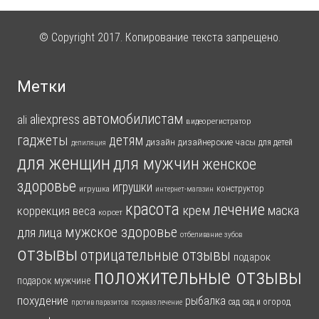
© Copyright 2017. Копирование текста запрещено.
Метки
автомобилистам
aliexpress
ali
видеорегистратор
гаджеты
детям
дизайн
дизайнерские часы
для детей
депиляция
для женщин
для мужчин
женское
здоровье
игрушки
конструктор
игрушка
интернет-магазин
красота
лечение
крем
маска
коррекция веса
корсет
мужское здоровье
для лица
отбеливание зубов
отзывы
отрицательные отзывы
подарок
положительные отзывы
подарок мужчине
похудение
рыбалка
сад
сад и огород
против паразитов
псориаз лечение