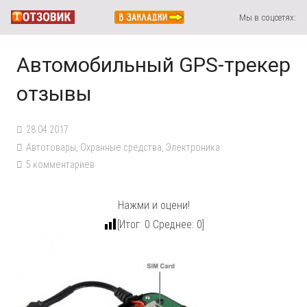
Мы в соцсетях:
Автомобильный GPS-трекер
отзывы
28.04.2017
Автотовары
,
Охранные средства
,
Электроника
5
комментариев
Нажми и оцени!
[Итог:
0
Среднее:
0
]