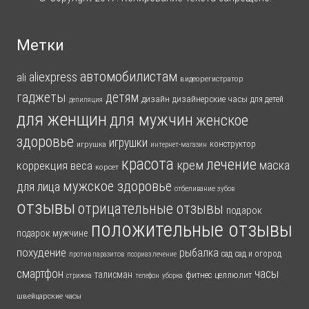
Метки
автомобилистам
aliexpress
ali
видеорегистратор
гаджеты
детям
дизайн
дизайнерские часы
для детей
депиляция
для женщин
для мужчин
женское
здоровье
игрушки
конструктор
игрушка
интернет-магазин
красота
лечение
крем
маска
коррекция веса
корсет
мужское здоровье
для лица
отбеливание зубов
отзывы
отрицательные отзывы
подарок
положительные отзывы
подарок мужчине
похудение
рыбалка
сад
сад и огород
против паразитов
псориаз лечение
смартфон
часы
талисман
фитнес
целлюлит
стрижка
телефон
уборка
швейцарские часы