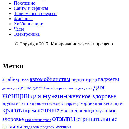
Похудение
Сайты и сервисы
Талисманы и обереги
Финансы
Хобби и спорт
Часы
Электроника
© Copyright 2017. Копирование текста запрещено.
Метки
автомобилистам
гаджеты
aliexpress
ali
видеорегистратор
для
детям
дизайн
дизайнерские часы
для детей
депиляция
женщин
для мужчин
женское здоровье
игрушки
коррекция веса
конструктор
игрушка
интернет-магазин
корсет
красота
лечение
мужское
крем
маска для лица
отзывы
отрицательные
здоровье
отбеливание зубов
отзывы
подарок
подарок мужчине