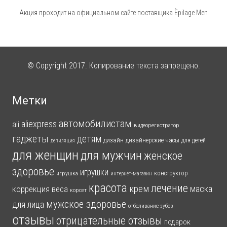
Акция проходит на официальном сайте поставщика Èpilage Men
© Copyright 2017. Копирование текста запрещено.
Метки
автомобилистам
aliexpress
ali
видеорегистратор
гаджеты
детям
дизайн
дизайнерские часы
для детей
депиляция
для женщин
для мужчин
женское
здоровье
игрушки
конструктор
игрушка
интернет-магазин
красота
лечение
крем
маска
коррекция веса
корсет
мужское здоровье
для лица
отбеливание зубов
отзывы
отрицательные отзывы
подарок