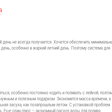
й
й день не всегда получается. Хочется обеспечить минимальн
 день, особенно в жаркий летний день. Поэтому система для
ться, особенно постоянно ходить и поливать с лейкой, поэто
 нужным и полезным подарком. Экономится масса времени, а
льная засуха, как позапрошлым летом. С установкой проблем
ь. Еще один плюс – экономный расход воды для полива.