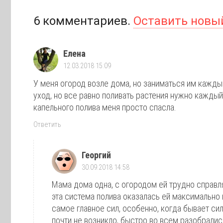
6
комментариев
.
Оставить новы
Елена
12.03.2018 15:09
У меня огород возле дома, но заниматься им кажды
уход, но все равно поливать растения нужно каждый
капельного полива меня просто спасла.
Ответить
Георгий
30.09.2018 14:58
Мама дома одна, с огородом ей трудно справля
эта система полива оказалась ей максимально
самое главное сил, особенно, когда бывает си
почти не возникло, быстро во всем разобралис