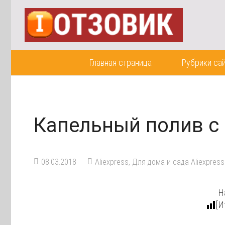
Главная страница
Рубрики са
Капельный полив с
08.03.2018
Aliexpress
,
Для дома и сада Aliexpress
Н
[И