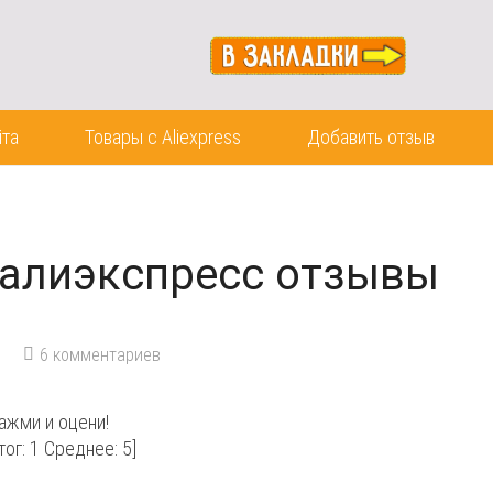
йта
Товары с Aliexpress
Добавить отзыв
 алиэкспресс отзывы
6
комментариев
ажми и оцени!
тог:
1
Среднее:
5
]