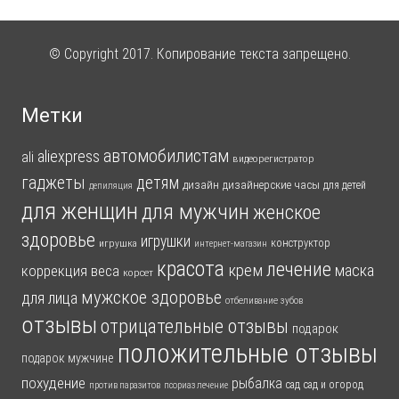
© Copyright 2017. Копирование текста запрещено.
Метки
автомобилистам
aliexpress
ali
видеорегистратор
гаджеты
детям
дизайн
дизайнерские часы
для детей
депиляция
для женщин
для мужчин
женское
здоровье
игрушки
конструктор
игрушка
интернет-магазин
красота
лечение
крем
маска
коррекция веса
корсет
мужское здоровье
для лица
отбеливание зубов
отзывы
отрицательные отзывы
подарок
положительные отзывы
подарок мужчине
похудение
рыбалка
сад
сад и огород
против паразитов
псориаз лечение