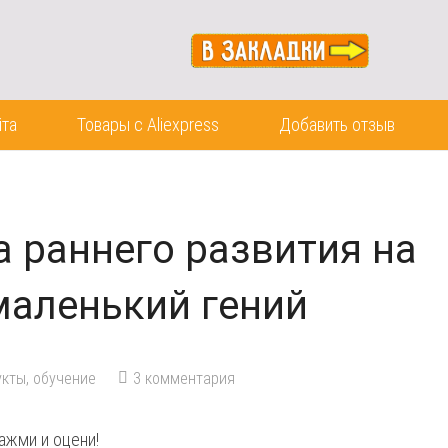
йта
Товары с Aliexpress
Добавить отзыв
 раннего развития на
маленький гений
кты, обучение
3
комментария
ажми и оцени!