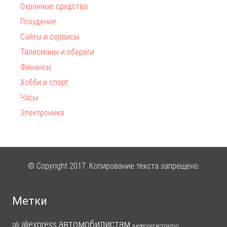
Охранные средства
Похудение
Сайты и сервисы
Талисманы и обереги
Финансы
Хобби и спорт
Часы
Электроника
© Copyright 2017. Копирование текста запрещено.
Метки
автомобилистам
aliexpress
ali
видеорегистратор