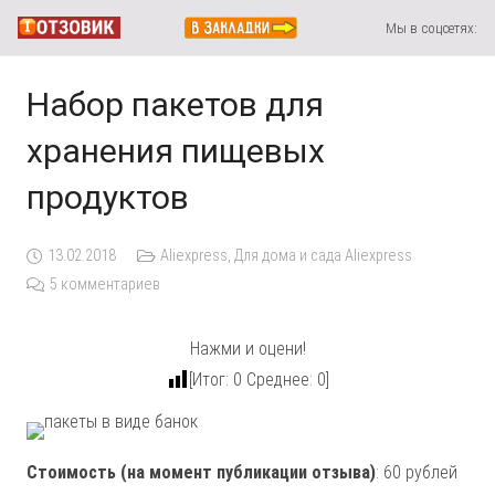
Мы в соцсетях:
Набор пакетов для
хранения пищевых
продуктов
13.02.2018
Aliexpress
,
Для дома и сада Aliexpress
5
комментариев
Нажми и оцени!
[Итог:
0
Среднее:
0
]
Стоимость (на момент публикации отзыва)
: 60 рублей