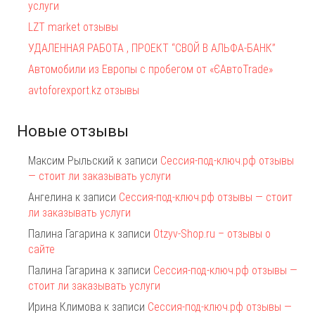
услуги
LZT market отзывы
УДАЛЕННАЯ РАБОТА , ПРОЕКТ “СВОЙ В АЛЬФА-БАНК”
Автомобили из Европы с пробегом от «ЄАвтоTrаde»
avtoforexport.kz отзывы
Новые отзывы
Максим Рыльский
к записи
Сессия-под-ключ.рф отзывы
— стоит ли заказывать услуги
Ангелина
к записи
Сессия-под-ключ.рф отзывы — стоит
ли заказывать услуги
Палина Гагарина
к записи
Otzyv-Shop.ru – отзывы о
сайте
Палина Гагарина
к записи
Сессия-под-ключ.рф отзывы —
стоит ли заказывать услуги
Ирина Климова
к записи
Сессия-под-ключ.рф отзывы —