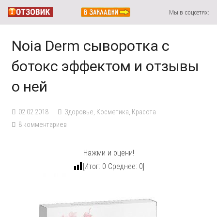
Мы в соцсетях:
Noia Derm сыворотка с
ботокс эффектом и отзывы
о ней
02.02.2018
Здоровье
,
Косметика
,
Красота
8
комментариев
Нажми и оцени!
[Итог:
0
Среднее:
0
]