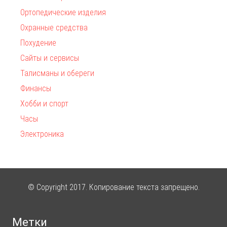
Ортопедические изделия
Охранные средства
Похудение
Сайты и сервисы
Талисманы и обереги
Финансы
Хобби и спорт
Часы
Электроника
© Copyright 2017. Копирование текста запрещено.
Метки