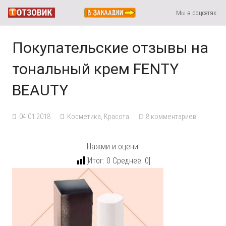
Мы в соцсетях:
Покупательские отзывы на
тональный крем FENTY
BEAUTY
04.01.2018
Косметика
,
Красота
8
комментариев
Нажми и оцени!
[Итог:
0
Среднее:
0
]