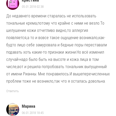
Кристина
05.01.2018 02:38
До недавнего времени старалась не использовать
тональные крема,потому что крайне с ними не везло.То
шелушение кожи отчетливо видно,то аллергия
появляется,а то и вовсе такое ощущение возникало,как-
будто лицо себе замуровала и бедные поры переставали
подавать хоть какие-то признаки жизни.Но всё изменил
случай-надо было быть на высоте и кожа лица в том
числе,вот и решила попробовать тональник выпущенный
от имени Рианны. Мне понравилось.И вышеперечисленных
проблем тоже не возникло,так что я осталась довольна.
Ответить
Марина
06.01.2018 18:45