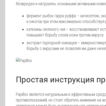
безвреден и натурален, основными активными комп
фермент рыбок гарра руффа – антисептик, о
и ожогов при этом максимально способствуя
катехины зеленого чая – восстанавливают ест
повышают борьбу слоев кожи против вируса
экстракт пурпурной эхинацеи – иммуностиму
борьбу с вирусами не позволяя им даже нача
Простая инструкция п
Papillox является натуральным и эффективным сред
противопоказаний, но стоит обратить внимание на а
аллергиков может быть индивидуальная неперенос