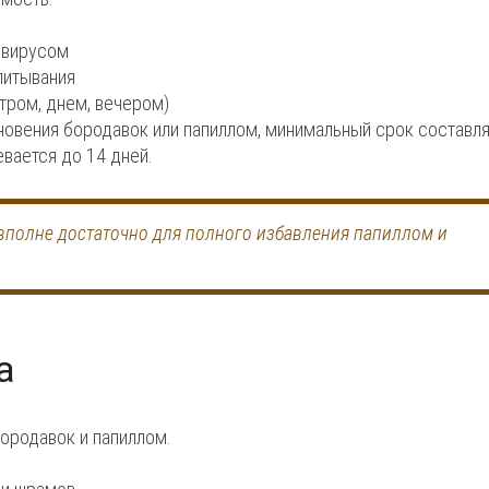
 вирусом
питывания
тром, днем, вечером)
зновения бородавок или папиллом, минимальный срок составл
евается до 14 дней.
 вполне достаточно для полного избавления папиллом и
а
ородавок и папиллом.