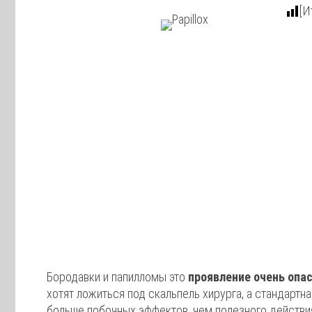
[И
Бородавки и папилломы это
проявление очень опас
хотят ложиться под скальпель хирурга, а стандарт
больше побочных эффектов, чем полезного действия