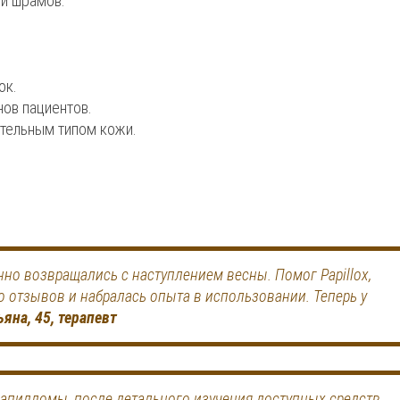
 и шрамов.
ок.
ов пациентов.
тельным типом кожи.
но возвращались с наступлением весны. Помог Papillox,
о отзывов и набралась опыта в использовании. Теперь у
ьяна, 45, терапевт
апилломы, после детального изучения доступных средств,