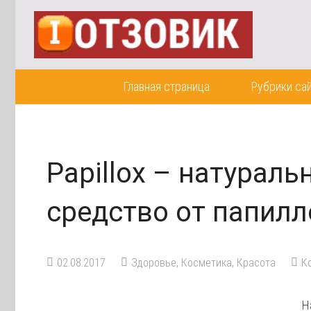
Главная страница
Рубрики са
Papillox – натурал
средство от папил
02.08.2017
Здоровье
,
Косметика
,
Красота
К
Н