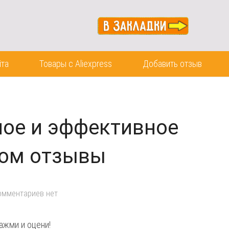
йта
Товары с Aliexpress
Добавить отзыв
ьное и эффективное
лом отзывы
омментариев нет
ажми и оцени!