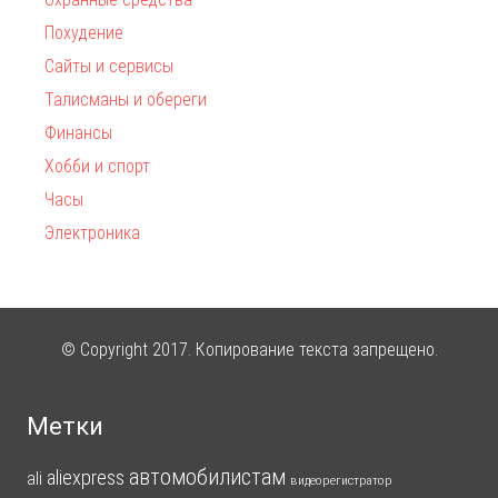
Похудение
Сайты и сервисы
Талисманы и обереги
Финансы
Хобби и спорт
Часы
Электроника
© Copyright 2017. Копирование текста запрещено.
Метки
автомобилистам
aliexpress
ali
видеорегистратор