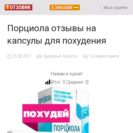
Мы в соцсетях:
Порциола отзывы на
капсулы для похудения
25.08.2017
Здоровье
,
Красота
5
комментариев
Нажми и оцени!
[Итог:
0
Среднее:
0
]