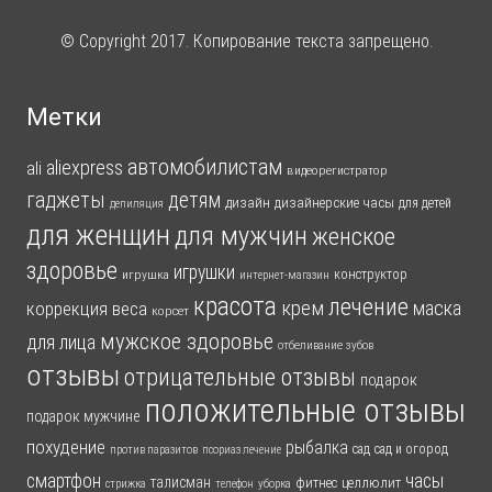
© Copyright 2017. Копирование текста запрещено.
Метки
автомобилистам
aliexpress
ali
видеорегистратор
гаджеты
детям
дизайн
дизайнерские часы
для детей
депиляция
для женщин
для мужчин
женское
здоровье
игрушки
конструктор
игрушка
интернет-магазин
красота
лечение
крем
маска
коррекция веса
корсет
мужское здоровье
для лица
отбеливание зубов
отзывы
отрицательные отзывы
подарок
положительные отзывы
подарок мужчине
похудение
рыбалка
сад
сад и огород
против паразитов
псориаз лечение
смартфон
часы
талисман
фитнес
целлюлит
стрижка
телефон
уборка