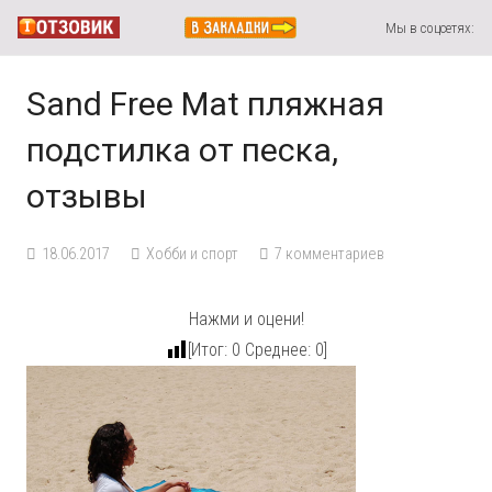
Мы в соцсетях:
Sand Free Mat пляжная
подстилка от песка,
отзывы
18.06.2017
Хобби и спорт
7
комментариев
Нажми и оцени!
[Итог:
0
Среднее:
0
]