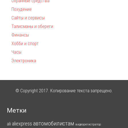
Охранные средства
Похудение
Сайты и сервисы
Талисманы и обереги
Финансы
Хобби и спорт
Часы
Электроника
© Copyright 2017. Копирование текста запрещено.
Метки
автомобилистам
aliexpress
ali
видеорегистратор