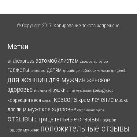
© Copyright 2017. Копирование текста запрещено.
Метки
автомобилистам
aliexpress
ali
видеорегистратор
гаджеты
детям
дизайн
дизайнерские часы
для детей
депиляция
для женщин
для мужчин
женское
здоровье
игрушки
конструктор
игрушка
интернет-магазин
красота
лечение
крем
маска
коррекция веса
корсет
мужское здоровье
для лица
отбеливание зубов
отзывы
отрицательные отзывы
подарок
положительные отзывы
подарок мужчине