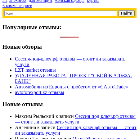
ali
,
aliexpress
,
для женщин
,
женская одежда
,
куртка
6
комментариев
Популярные отзывы:
Новые обзоры
Сессия-под-ключ.рф отзывы — стоит ли заказывать
услуги
LZT market отзывы
УДАЛЕННАЯ РАБОТА , ПРОЕКТ “СВОЙ В АЛЬФА-
БАНК”
Автомобили из Европы с пробегом от «ЄАвтоTrаde»
avtoforexport.kz отзывы
Новые отзывы
Максим Рыльский
к записи
Сессия-под-ключ.рф отзывы
— стоит ли заказывать услуги
Ангелина
к записи
Сессия-под-ключ.рф отзывы — стоит
ли заказывать услуги
Палина Гагарина
к записи
Otzyv-Shop.ru – отзывы о