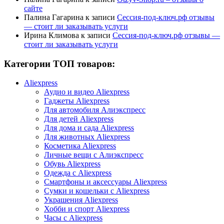
сайте
Палина Гагарина
к записи
Сессия-под-ключ.рф отзывы
— стоит ли заказывать услуги
Ирина Климова
к записи
Сессия-под-ключ.рф отзывы —
стоит ли заказывать услуги
Категории ТОП товаров:
Aliexpress
Аудио и видео Aliexpress
Гаджеты Aliexpress
Для автомобиля Алиэкспресс
Для детей Aliexpress
Для дома и сада Aliexpress
Для животных Aliexpress
Косметика Aliexpress
Личные вещи с Алиэкспресс
Обувь Aliexpress
Одежда с Aliexpress
Смартфоны и аксессуары Aliexpress
Сумки и кошельки с Aliexpress
Украшения Aliexpress
Хобби и спорт Aliexpress
Часы с Aliexpress