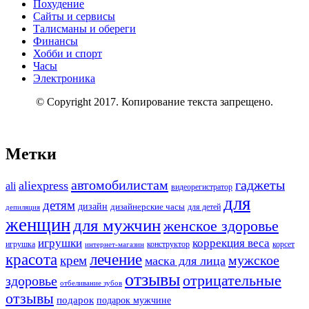
Похудение
Сайты и сервисы
Талисманы и обереги
Финансы
Хобби и спорт
Часы
Электроника
© Copyright 2017. Копирование текста запрещено.
Метки
автомобилистам
гаджеты
aliexpress
ali
видеорегистратор
для
детям
дизайн
дизайнерские часы
для детей
депиляция
женщин
для мужчин
женское здоровье
игрушки
коррекция веса
конструктор
игрушка
интернет-магазин
корсет
красота
лечение
мужское
крем
маска для лица
отзывы
отрицательные
здоровье
отбеливание зубов
отзывы
подарок
подарок мужчине