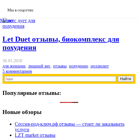
Мы в соцсетях:
Меню
Let Duet отзывы, биокомплекс для
похудения
30.01.2018
для женщин
,
лишний вес
,
отзывы
,
похудение
,
целлюлит
5
комментариев
Популярные отзывы:
Новые обзоры
Сессия-под-ключ.рф отзывы — стоит ли заказывать
услуги
LZT market отзывы