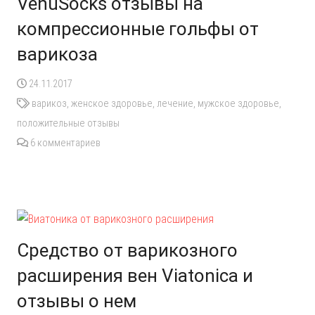
VenuSocks отзывы на
компрессионные гольфы от
варикоза
24.11.2017
варикоз
,
женское здоровье
,
лечение
,
мужское здоровье
,
положительные отзывы
6
комментариев
Средство от варикозного
расширения вен Viatonica и
отзывы о нем