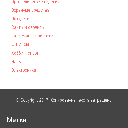
Ортопедические изделия
Охранные средства
Похудение
Сайты и сервисы
Талисманы и обереги
Финансы
Хобби и спорт
Часы
Электроника
© Copyright 2017. Копирование текста запрещено.
Метки