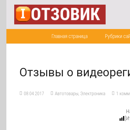
Главная страница
Рубрики са
Отзывы о видеорег
08.04.2017
Автотовары
,
Электроника
1
комм
Н
[И