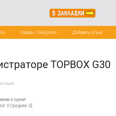
йта
Товары с Aliexpress
Добавить отзыв
истраторе TOPBOX G30
ентарий
ажми и оцени!
тог:
0
Среднее:
0
]