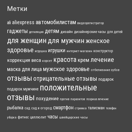
Метки
автомобилистам
aliexpress
ali
видеорегистратор
гаджеты
детям
дизайн
дизайнерские часы
для детей
депиляция
для женщин
для мужчин
женское
здоровье
игрушки
конструктор
игрушка
интернет-магазин
красота
лечение
крем
коррекция веса
корсет
мужское здоровье
маска для лица
отбеливание зубов
отзывы
отрицательные отзывы
подарок
положительные
подарок мужчине
отзывы
похудение
против паразитов
псориаз лечение
смартфон
рыбалка
талисман
сад
сад и огород
стрижка
телефон
часы
фитнес
целлюлит
швейцарские часы
уборка