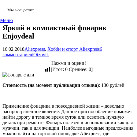
Мы в соцсетях:
Меню
Яркий и компактный фонарик
Enjoydeal
16.02.2018
Aliexpress
,
Хобби и спорт Aliexpress
6
комментариев
iOtzovik
Нажми и оцени!
[Итог:
0
Среднее:
0
]
Стоимость (на момент публикации отзыва)
: 130 рублей
Применение фонарика в повседневной жизни – довольно
распространенное явление. Данное приспособление поможет
найти дорогу в темное время суток или осветить нужную
деталь при ремонте. Фонарь полезен в использовании как для
мужчин, так и для женщин. Наиболее выгодные предложения
можно найти на торговой площадке Aliexpress, где