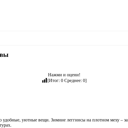
ывы
Нажми и оцени!
[Итог:
0
Среднее:
0
]
 удобные, уютные вещи. Зимние леггинсы на плотном меху – з
турах.