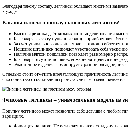
Благодаря такому составу, леггинсы обладают многими замеча
в уходе.
Каковы плюсы в пользу флисовых леггинсов?
Высокая резинка даёт возможность моделирования высок
Благодаря эффекту пуш-ап, ягодицы приобретают чёткие
За счёт уникального дизайна модель отлично облегает н
Ношение штанишек позволяет чувствовать себя уверенно 
Наличие мягкой подкладки позволяет равномерно распред
Благодаря отсутствию швов, кожа не натирается и не раз
Эластичное изделие гармонирует с разной одеждой, позво
Отдельно стоит отметить впечатляющую практичность леггинсо
способностью отталкивания грязи, за счёт чего мало пачкается
Флисовые леггинсы – универсальная модель из з
Покупку леггинсов может позволить себе девушка с любым ти
вариациях.
Фиксация на пятке. Не оставляет шансов складкам на кол