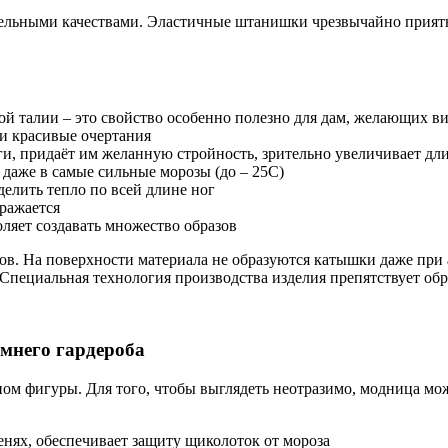
тельными качествами. Эластичные штанишки чрезвычайно приятны
ой талии – это свойство особенно полезно для дам, желающих в
 и красивые очертания
оги, придаёт им желанную стройность, зрительно увеличивает дл
даже в самые сильные морозы (до – 25С)
елить тепло по всей длине ног
дражается
ляет создавать множество образов
в. На поверхности материала не образуются катышки даже при 
. Специальная технология производства изделия препятствует об
имнего гардероба
пом фигуры. Для того, чтобы выглядеть неотразимо, модница м
енях, обеспечивает защиту щиколоток от мороза