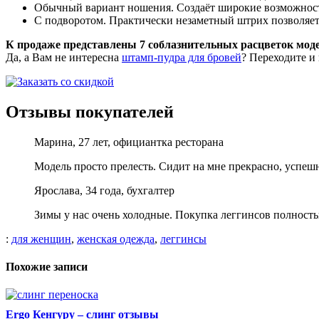
Обычный вариант ношения. Создаёт широкие возможности
С подворотом. Практически незаметный штрих позволяет
К продаже представлены 7 соблазнительных расцветок моде
Да, а Вам не интересна
штамп-пудра для бровей
? Переходите и
Отзывы покупателей
Марина, 27 лет, официантка ресторана
Модель просто прелесть. Сидит на мне прекрасно, успешн
Ярослава, 34 года, бухгалтер
Зимы у нас очень холодные. Покупка леггинсов полностью
:
для женщин
,
женская одежда
,
леггинсы
Похожие записи
Ergo Кенгуру – слинг отзывы