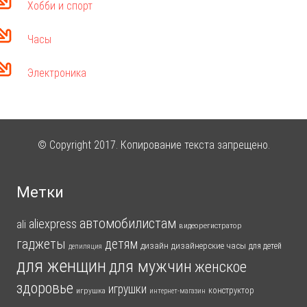
Хобби и спорт
Часы
Электроника
© Copyright 2017. Копирование текста запрещено.
Метки
автомобилистам
aliexpress
ali
видеорегистратор
гаджеты
детям
дизайн
дизайнерские часы
для детей
депиляция
для женщин
для мужчин
женское
здоровье
игрушки
конструктор
игрушка
интернет-магазин