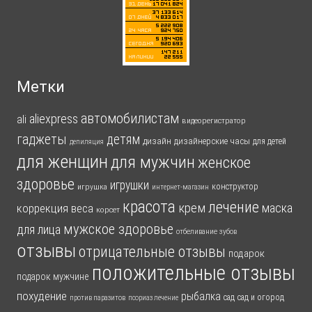
Метки
автомобилистам
aliexpress
ali
видеорегистратор
гаджеты
детям
дизайн
дизайнерские часы
для детей
депиляция
для женщин
для мужчин
женское
здоровье
игрушки
конструктор
игрушка
интернет-магазин
красота
лечение
крем
маска
коррекция веса
корсет
мужское здоровье
для лица
отбеливание зубов
отзывы
отрицательные отзывы
подарок
положительные отзывы
подарок мужчине
похудение
рыбалка
сад
сад и огород
против паразитов
псориаз лечение