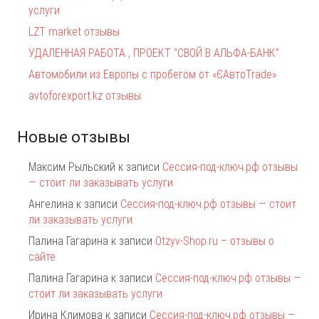
услуги
LZT market отзывы
УДАЛЕННАЯ РАБОТА , ПРОЕКТ “СВОЙ В АЛЬФА-БАНК”
Автомобили из Европы с пробегом от «ЄАвтоTrаde»
avtoforexport.kz отзывы
Новые отзывы
Максим Рыльский
к записи
Сессия-под-ключ.рф отзывы
— стоит ли заказывать услуги
Ангелина
к записи
Сессия-под-ключ.рф отзывы — стоит
ли заказывать услуги
Палина Гагарина
к записи
Otzyv-Shop.ru – отзывы о
сайте
Палина Гагарина
к записи
Сессия-под-ключ.рф отзывы —
стоит ли заказывать услуги
Ирина Климова
к записи
Сессия-под-ключ.рф отзывы —