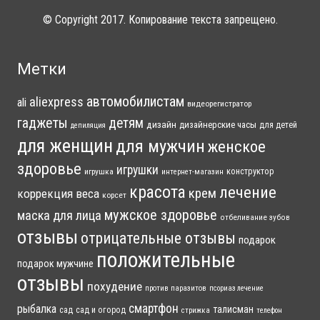
© Copyright 2017. Копирование текста запрещено.
Метки
автомобилистам
aliexpress
ali
видеорегистратор
гаджеты
детям
дизайн
дизайнерские часы
для детей
депиляция
для женщин
для мужчин
женское
здоровье
игрушки
конструктор
игрушка
интернет-магазин
красота
лечение
крем
коррекция веса
корсет
мужское здоровье
маска для лица
отбеливание зубов
отзывы
отрицательные отзывы
подарок
положительные
подарок мужчине
отзывы
похудение
против паразитов
псориаз лечение
смартфон
рыбалка
талисман
сад
сад и огород
стрижка
телефон