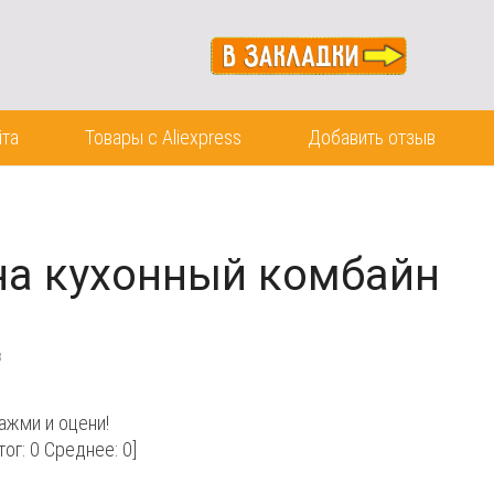
йта
Товары с Aliexpress
Добавить отзыв
 на кухонный комбайн
в
ажми и оцени!
тог:
0
Среднее:
0
]