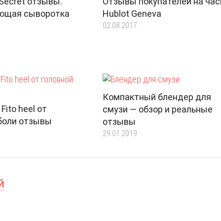
 Secret отзывы.
Отзывы покупателей на ча
ющая сыворотка
Hublot Geneva
02.08.2017
Компактный блендер для
ito heel от
смузи — обзор и реальные
боли отзывы
отзывы
29.01.2019
й