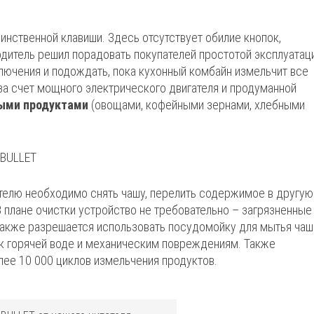
нственной клавиши. Здесь отсутствует обилие кнопок,
дитель решил порадовать покупателей простотой эксплуатац
лючения и подождать, пока кухонный комбайн измельчит все
за счет мощного электрического двигателя и продуманной
дыми продуктами
(овощами, кофейными зернами, хлебными
телю необходимо снять чашу, перелить содержимое в другую
 плане очистки устройство не требовательно – загрязненные
Также разрешается использовать посудомойку для мытья чаш
о к горячей воде и механическим повреждениям. Также
лее 10 000 циклов измельчения продуктов.