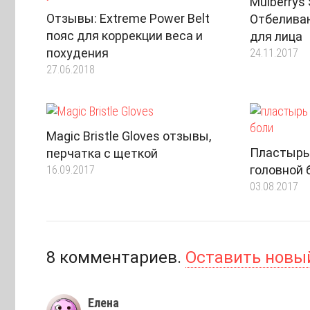
Mulberrys
Отзывы: Extreme Power Belt
Отбелива
пояс для коррекции веса и
для лица
похудения
24.11.2017
27.06.2018
Magic Bristle Gloves отзывы,
Пластырь F
перчатка с щеткой
головной 
16.09.2017
03.08.2017
8
комментариев
.
Оставить новы
Елена