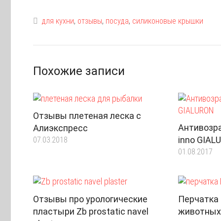
для кухни
,
отзывы
,
посуда
,
силиконовые крышки
Похожие записи
Отзывы плетеная леска с
Антивозр
Алиэкспресс
inno GIA
07.03.2018
01.08.2017
Отзывы про урологические
Перчатка
пластыри Zb prostatic navel
животных 