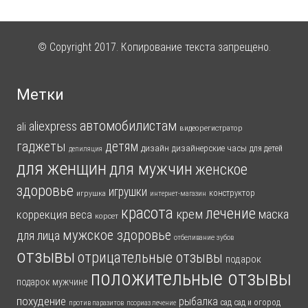
© Copyright 2017. Копирование текста запрещено.
Метки
автомобилистам
aliexpress
ali
видеорегистратор
гаджеты
детям
дизайн
дизайнерские часы
для детей
депиляция
для женщин
для мужчин
женское
здоровье
игрушки
конструктор
игрушка
интернет-магазин
красота
лечение
крем
маска
коррекция веса
корсет
мужское здоровье
для лица
отбеливание зубов
отзывы
отрицательные отзывы
подарок
положительные отзывы
подарок мужчине
похудение
рыбалка
сад
сад и огород
против паразитов
псориаз лечение