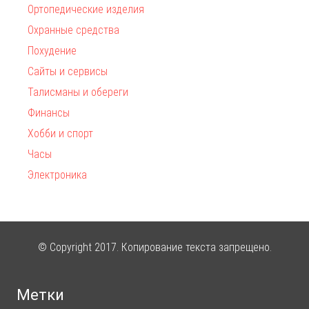
Ортопедические изделия
Охранные средства
Похудение
Сайты и сервисы
Талисманы и обереги
Финансы
Хобби и спорт
Часы
Электроника
© Copyright 2017. Копирование текста запрещено.
Метки